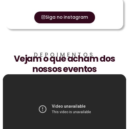
Siga no instagram
DEPOIMENTOS
Vejam o que acham dos
nossos eventos