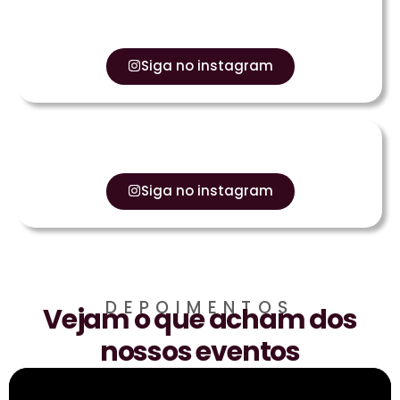
Siga no instagram
Siga no instagram
DEPOIMENTOS
Vejam o que acham dos
nossos eventos