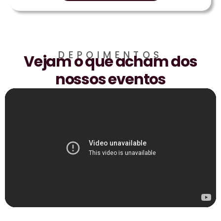
DEPOIMENTOS
Vejam o que acham dos
nossos eventos